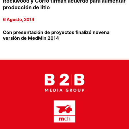
Rockwood y Corfo firman acuerdo para aumentar
Proveedores
producción de litio
Canal Digital
6 Agosto, 2014
Columnas de Opinión
Con presentación de proyectos finalizó novena
versión de MedMin 2014
Designaciones
Calendario de Eventos
Revistas Digital
Siguenos