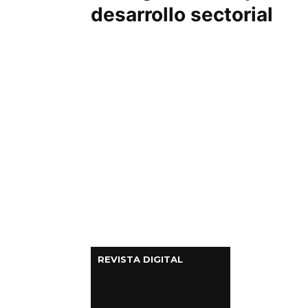
desarrollo sectorial
Columnas de Opinión
Designaciones
Calendario de Eventos
Revistas Digital
Siguenos
REVISTA DIGITAL