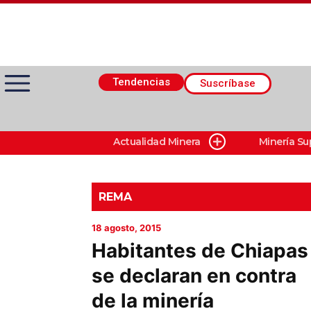
Tendencias
Suscríbase
Actualidad Minera
Minería Su
Actualidad Minera
Minería Superficie
REMA
18 agosto, 2015
Minerí­a Subterránea
Habitantes de Chiapas
se declaran en contra
Proveedores
de la minería
Canal Digital