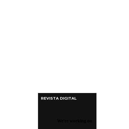
Columnas de Opinión
Designaciones
Calendario de Eventos
Revistas Digital
Siguenos
REVISTA DIGITAL