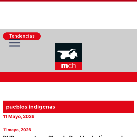
Tendencias
Actualidad Minera
Minería Superficie
pueblos indígenas
11 Mayo, 2026
Minerí­a Subterránea
11 mayo, 2026