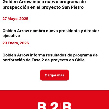
Golden Arrow inicia nuevo programa de
Proveedores
prospección en el proyecto San Pietro
Canal Digital
27 Mayo, 2025
Columnas de Opinión
Golden Arrow nombra nuevo presidente y director
Designaciones
ejecutivo
29 Enero, 2025
Calendario de Eventos
Revistas Digital
Golden Arrow informa resultados de programa de
perforación de Fase 2 de proyecto en Chile
Siguenos
Cargar más