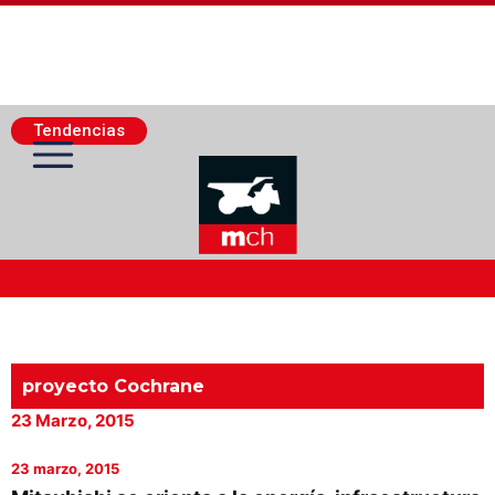
Tendencias
Actualidad Minera
Minería Superficie
proyecto Cochrane
23 Marzo, 2015
Minerí­a Subterránea
23 marzo, 2015