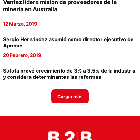
Vantaz lideró misión de proveedores de la
Proveedores
minería en Australia
Canal Digital
12 Marzo, 2019
Columnas de Opinión
Sergio Hernández asumió como director ejecutivo de
Designaciones
Aprimin
20 Febrero, 2019
Calendario de Eventos
Revistas Digital
Sofofa prevé crecimiento de 3% a 3,5% de la industria
y considera determinantes las reformas
Siguenos
Cargar más