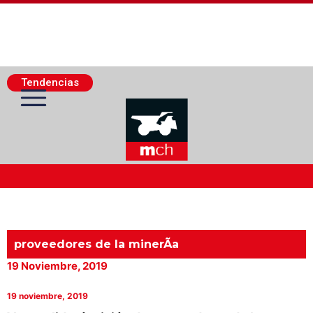
Tendencias
Actualidad Minera
Minería Superficie
proveedores de la minerÃ­a
19 Noviembre, 2019
Minerí­a Subterránea
19 noviembre, 2019