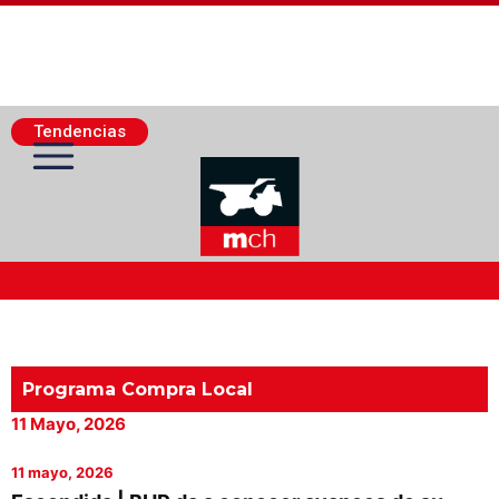
Tendencias
Actualidad Minera
Minería Superficie
Programa Compra Local
11 Mayo, 2026
Minerí­a Subterránea
11 mayo, 2026