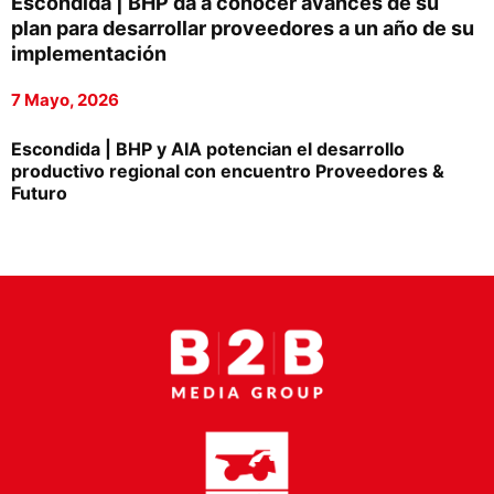
Escondida | BHP da a conocer avances de su
Proveedores
plan para desarrollar proveedores a un año de su
implementación
Canal Digital
7 Mayo, 2026
Columnas de Opinión
Escondida | BHP y AIA potencian el desarrollo
Designaciones
productivo regional con encuentro Proveedores &
Futuro
Calendario de Eventos
Revistas Digital
Siguenos