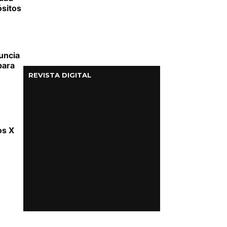
ósitos
uncia
para
REVISTA DIGITAL
os X