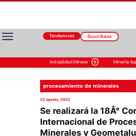
Tendencias
Suscríbase
Actualidad Minera
Minería Su
Actualidad Minera
Minería Superficie
procesamiento de minerales
22 agosto, 2022
Minerí­a Subterránea
Se realizará la 18Â° Co
Internacional de Proc
Proveedores
Minerales y Geometalu
Canal Digital