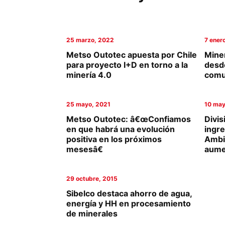
Columnas de Opinión
Designaciones
25 marzo, 2022
7 ener
Metso Outotec apuesta por Chile
Mine
Calendario de Eventos
para proyecto I+D en torno a la
desde
minería 4.0
comu
Revistas Digital
Siguenos
25 mayo, 2021
10 may
Metso Outotec: â€œConfiamos
Divis
en que habrá una evolución
ingre
positiva en los próximos
Ambi
mesesâ€
aume
29 octubre, 2015
Sibelco destaca ahorro de agua,
energía y HH en procesamiento
de minerales