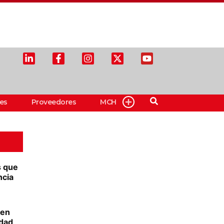
es
Proveedores
MCH
s que
ncia
 en
edad