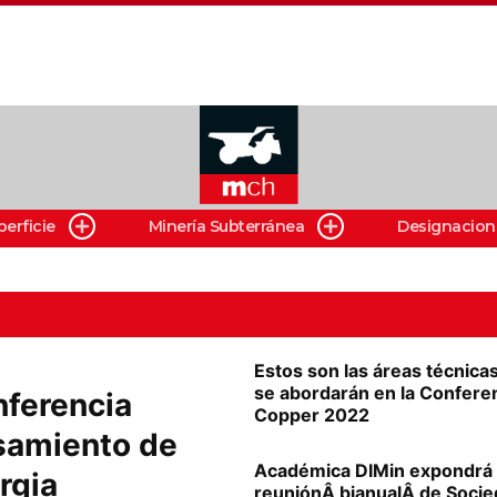
perficie
Minería Subterránea
Designacion
Estos son las áreas técnica
se abordarán en la Confere
nferencia
Copper 2022
esamiento de
Académica DIMin expondrá
rgia
reuniónÂ bianualÂ de Soci