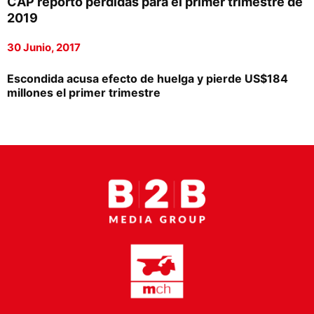
CAP reportó pérdidas para el primer trimestre de
Proveedores
2019
Canal Digital
30 Junio, 2017
Columnas de Opinión
Escondida acusa efecto de huelga y pierde US$184
millones el primer trimestre
Designaciones
Calendario de Eventos
Revistas Digital
Siguenos