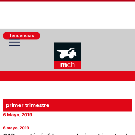
Tendencias
Actualidad Minera
Minería Superficie
primer trimestre
6 Mayo, 2019
Minerí­a Subterránea
6 mayo, 2019