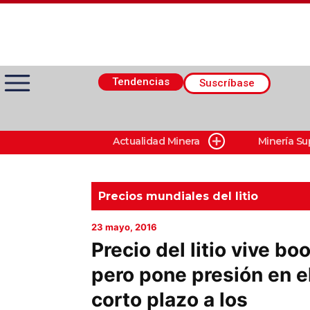
Tendencias
Suscríbase
Actualidad Minera
Minería Su
Actualidad Minera
Minería Superficie
Precios mundiales del litio
23 mayo, 2016
Minerí­a Subterránea
Precio del litio vive bo
pero pone presión en e
Proveedores
corto plazo a los
Canal Digital