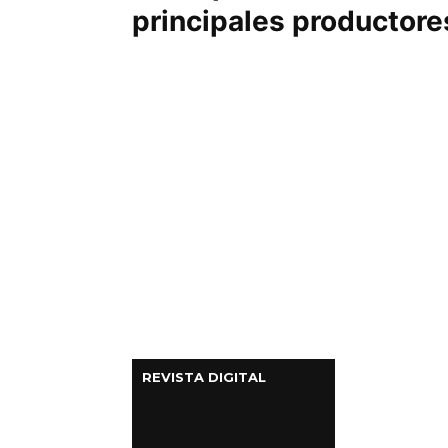
principales productore
Columnas de Opinión
Designaciones
Calendario de Eventos
Revistas Digital
Siguenos
REVISTA DIGITAL