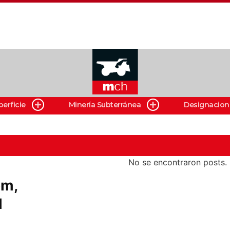
perficie
Minería Subterránea
Designacion
No se encontraron posts.
om,
l