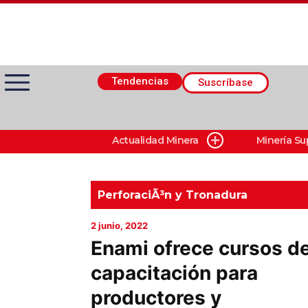
Tendencias
Suscríbase
Actualidad Minera
Minería Su
Actualidad Minera
Minería Superficie
PerforaciÃ³n y Tronadura
2 junio, 2022
Minerí­a Subterránea
Enami ofrece cursos d
capacitación para
Proveedores
productores y
Canal Digital