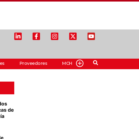
es
Proveedores
MCH
dos
cas de
ía
de