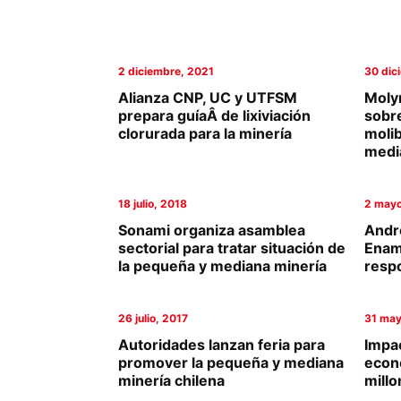
Columnas de Opinión
Designaciones
2 diciembre, 2021
30 dic
Alianza CNP, UC y UTFSM
Moly
Calendario de Eventos
prepara guíaÂ de lixiviación
sobr
clorurada para la minería
moli
Revistas Digital
medi
Siguenos
18 julio, 2018
2 mayo
Sonami organiza asamblea
André
sectorial para tratar situación de
Enam
la pequeña y mediana minería
resp
26 julio, 2017
31 may
Autoridades lanzan feria para
Impac
promover la pequeña y mediana
econ
minería chilena
mill