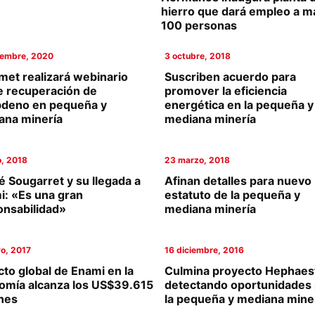
hierro que dará empleo a m
100 personas
iembre, 2020
3 octubre, 2018
met realizará webinario
Suscriben acuerdo para
e recuperación de
promover la eficiencia
bdeno en pequeña y
energética en la pequeña y
ana minería
mediana minería
, 2018
23 marzo, 2018
 Sougarret y su llegada a
Afinan detalles para nuevo
i: «Es una gran
estatuto de la pequeña y
onsabilidad»
mediana minería
o, 2017
16 diciembre, 2016
to global de Enami en la
Culmina proyecto Hephaes
omía alcanza los US$39.615
detectando oportunidades 
ones
la pequeña y mediana mine