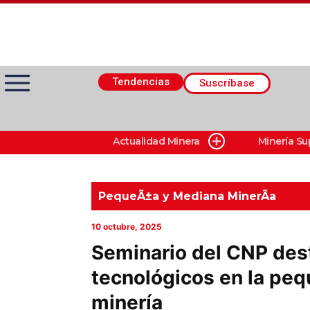
Tendencias
Suscríbase
Actualidad Minera
Minería Su
Actualidad Minera
Minería Superficie
PequeÃ±a y Mediana MinerÃ­a
10 octubre, 2025
Minerí­a Subterránea
Seminario del CNP des
tecnológicos en la pe
Proveedores
minería
Canal Digital