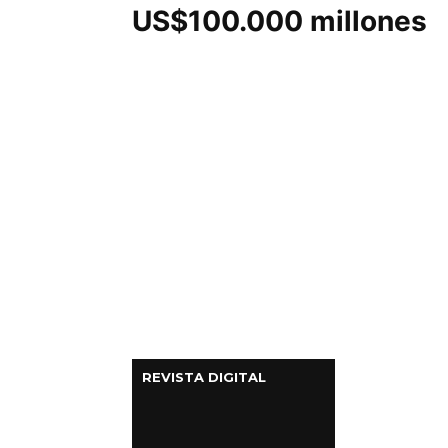
US$100.000 millones
Columnas de Opinión
Designaciones
Calendario de Eventos
Revistas Digital
Siguenos
REVISTA DIGITAL