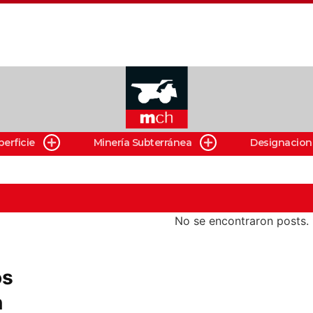
perficie
Minería Subterránea
Designacion
No se encontraron posts.
os
n