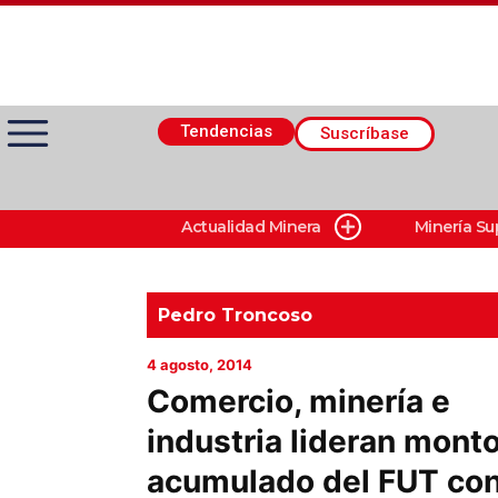
Tendencias
Suscríbase
Actualidad Minera
Minería Su
Actualidad Minera
Minería Superficie
Pedro Troncoso
4 agosto, 2014
Minerí­a Subterránea
Comercio, minería e
industria lideran mont
Proveedores
acumulado del FUT co
Canal Digital