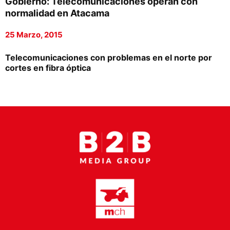
Gobierno: Telecomunicaciones operan con
Proveedores
normalidad en Atacama
Canal Digital
25 Marzo, 2015
Columnas de Opinión
Telecomunicaciones con problemas en el norte por
cortes en fibra óptica
Designaciones
Calendario de Eventos
Revistas Digital
Siguenos