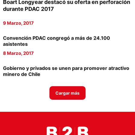
Boart Longyear destacó su oferta en perforación
Proveedores
durante PDAC 2017
Canal Digital
9 Marzo, 2017
Columnas de Opinión
Convención PDAC congregó a más de 24.100
Designaciones
asistentes
8 Marzo, 2017
Calendario de Eventos
Revistas Digital
Gobierno y privados se unen para promover atractivo
minero de Chile
Siguenos
Cargar más