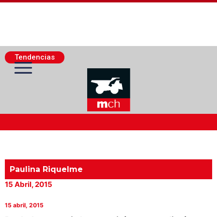
Tendencias
Actualidad Minera
Minería Superficie
Paulina Riquelme
15 Abril, 2015
Minerí­a Subterránea
15 abril, 2015