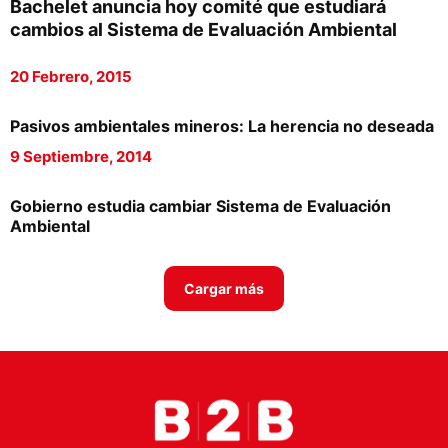
Bachelet anuncia hoy comité que estudiará
Proveedores
cambios al Sistema de Evaluación Ambiental
Canal Digital
20 Febrero, 2015
Columnas de Opinión
Pasivos ambientales mineros: La herencia no deseada
Designaciones
9 Septiembre, 2014
Calendario de Eventos
Gobierno estudia cambiar Sistema de Evaluación
Revistas Digital
Ambiental
Siguenos
Cargar más