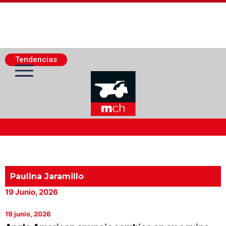
Tendencias
Actualidad Minera
Minería Superficie
Paulina Jaramillo
19 Junio, 2026
Minerí­a Subterránea
19 junio, 2026