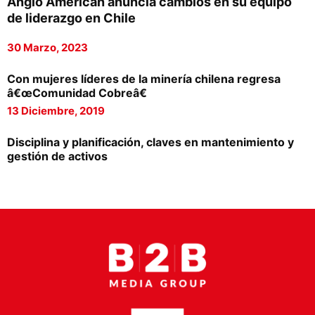
Anglo American anuncia cambios en su equipo
Proveedores
de liderazgo en Chile
Canal Digital
30 Marzo, 2023
Columnas de Opinión
Con mujeres líderes de la minería chilena regresa
â€œComunidad Cobreâ€
Designaciones
13 Diciembre, 2019
Calendario de Eventos
Disciplina y planificación, claves en mantenimiento y
Revistas Digital
gestión de activos
Siguenos