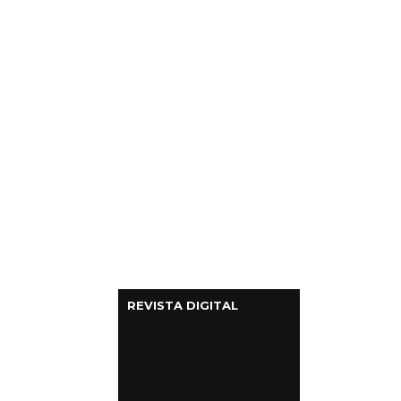
Columnas de Opinión
Designaciones
Calendario de Eventos
Revistas Digital
Siguenos
REVISTA DIGITAL