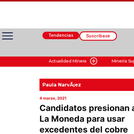
Tendencias
Suscríbase
Actualidad Minera
Minería Su
Actualidad Minera
Minería Superficie
Paula NarvÃ¡ez
4 marzo, 2021
Minerí­a Subterránea
Candidatos presionan 
La Moneda para usar
Proveedores
excedentes del cobre
Canal Digital