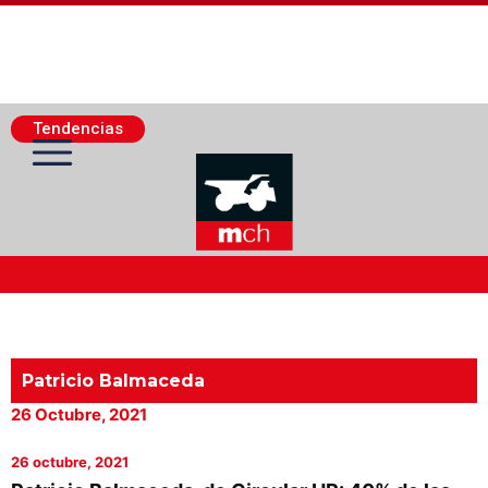
Tendencias
Actualidad Minera
Minería Superficie
Patricio Balmaceda
26 Octubre, 2021
Minerí­a Subterránea
26 octubre, 2021