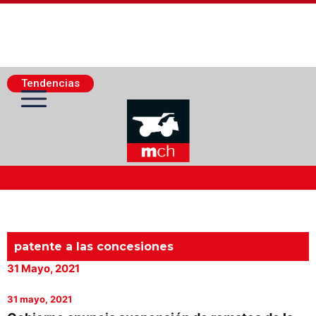
Tendencias
Actualidad Minera
Minería Superficie
patente a las concesiones
31 Mayo, 2021
Minerí­a Subterránea
31 mayo, 2021