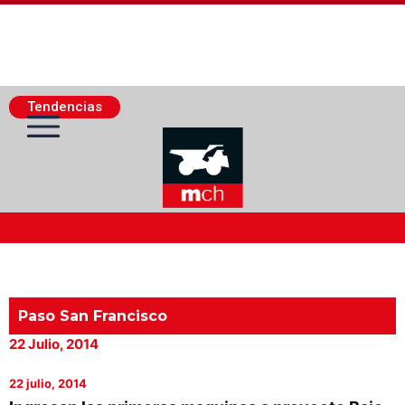
Tendencias
Actualidad Minera
Minería Superficie
Paso San Francisco
22 Julio, 2014
Minerí­a Subterránea
22 julio, 2014