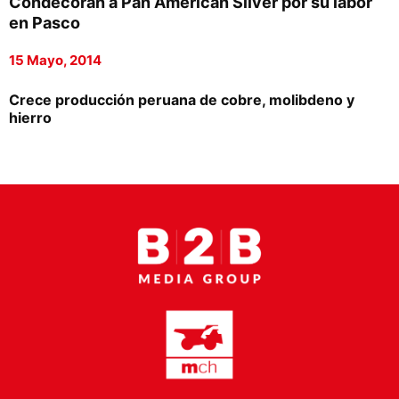
Condecoran a Pan American Silver por su labor
Proveedores
en Pasco
Canal Digital
15 Mayo, 2014
Columnas de Opinión
Crece producción peruana de cobre, molibdeno y
hierro
Designaciones
Calendario de Eventos
Revistas Digital
Siguenos