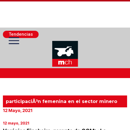
Tendencias
Actualidad Minera
Minería Superficie
participaciÃ³n femenina en el sector minero
12 Mayo, 2021
Minerí­a Subterránea
12 mayo, 2021