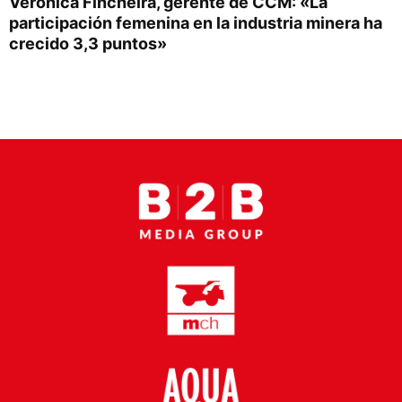
Verónica Fincheira, gerente de CCM: «La
Proveedores
participación femenina en la industria minera ha
crecido 3,3 puntos»
Canal Digital
Columnas de Opinión
Designaciones
Calendario de Eventos
Revistas Digital
Siguenos