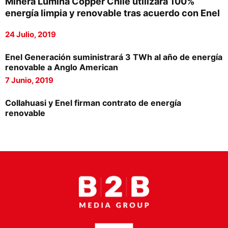
Minera Lumina Copper Chile utilizará 100%
Proveedores
energía limpia y renovable tras acuerdo con Enel
Canal Digital
24 Julio, 2019
Columnas de Opinión
Enel Generación suministrará 3 TWh al año de energía
renovable a Anglo American
Designaciones
7 Junio, 2019
Calendario de Eventos
Collahuasi y Enel firman contrato de energía
Revistas Digital
renovable
Siguenos