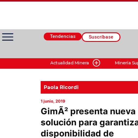
Tendencias
Suscríbase
Actualidad Minera
Minería Su
Actualidad Minera
Minería Superficie
Paola Ricordi
1 junio, 2019
Minerí­a Subterránea
GimÃ² presenta nueva
solución para garantiz
Proveedores
disponibilidad de
Canal Digital