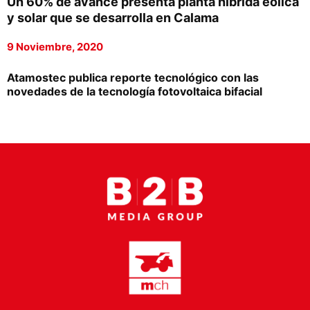
Un 60% de avance presenta planta híbrida eólica
Proveedores
y solar que se desarrolla en Calama
Canal Digital
9 Noviembre, 2020
Columnas de Opinión
Atamostec publica reporte tecnológico con las
novedades de la tecnología fotovoltaica bifacial
Designaciones
Calendario de Eventos
Revistas Digital
Siguenos