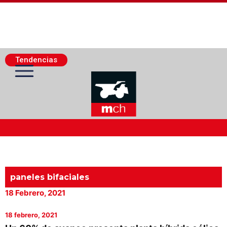
Tendencias
Actualidad Minera
Minería Superficie
paneles bifaciales
18 Febrero, 2021
Minerí­a Subterránea
18 febrero, 2021