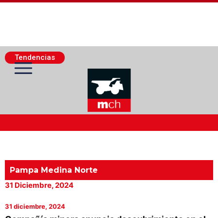
Tendencias
Actualidad Minera
Minería Superficie
Pampa Medina Norte
31 Diciembre, 2024
Minerí­a Subterránea
31 diciembre, 2024