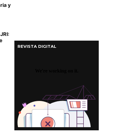
ria y
JRI:
e
REVISTA DIGITAL