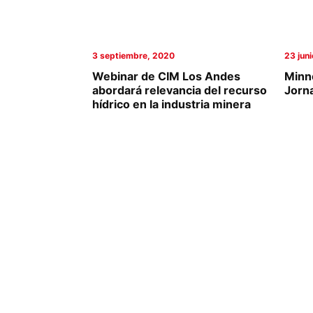
Columnas de Opinión
Designaciones
3 septiembre, 2020
23 jun
Webinar de CIM Los Andes
Minn
Calendario de Eventos
abordará relevancia del recurso
Jorn
hídrico en la industria minera
Revistas Digital
Siguenos