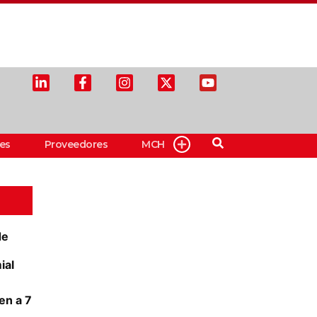
es
Proveedores
MCH
de
ial
en a 7