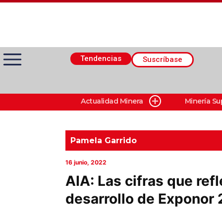
Tendencias
Suscríbase
Actualidad Minera
Minería Su
Actualidad Minera
Minería Superficie
Pamela Garrido
16 junio, 2022
Minerí­a Subterránea
AIA: Las cifras que refl
desarrollo de Exponor
Proveedores
Canal Digital