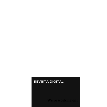
Columnas de Opinión
Designaciones
Calendario de Eventos
Revistas Digital
Siguenos
REVISTA DIGITAL