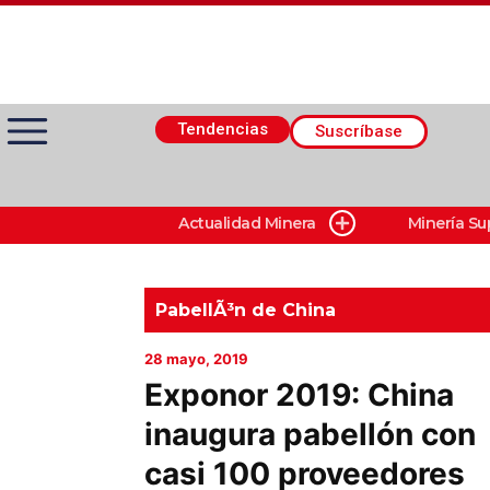
Tendencias
Suscríbase
Actualidad Minera
Minería Su
Actualidad Minera
Minería Superficie
PabellÃ³n de China
28 mayo, 2019
Minerí­a Subterránea
Exponor 2019: China
inaugura pabellón con
Proveedores
casi 100 proveedores
Canal Digital