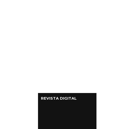
Columnas de Opinión
Designaciones
Calendario de Eventos
Revistas Digital
Siguenos
REVISTA DIGITAL