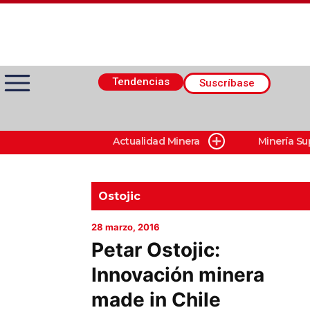
Tendencias
Suscríbase
Actualidad Minera
Minería Su
Actualidad Minera
Minería Superficie
Ostojic
28 marzo, 2016
Minerí­a Subterránea
Petar Ostojic:
Innovación minera
Proveedores
made in Chile
Canal Digital