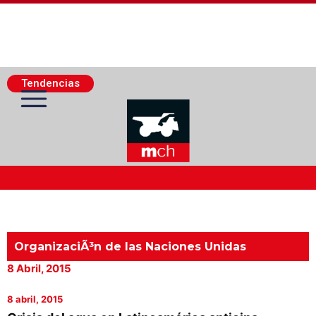
Tendencias
Actualidad Minera
Minería Superficie
OrganizaciÃ³n de las Naciones Unidas
8 Abril, 2015
Minerí­a Subterránea
8 abril, 2015