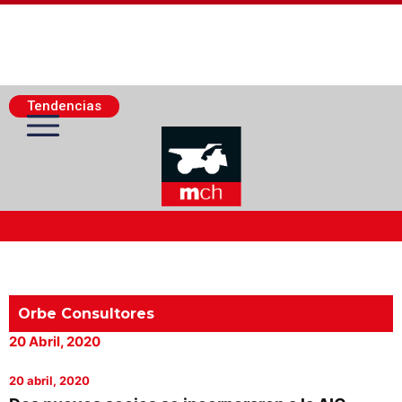
Tendencias
Actualidad Minera
Minería Superficie
Orbe Consultores
20 Abril, 2020
Minerí­a Subterránea
20 abril, 2020