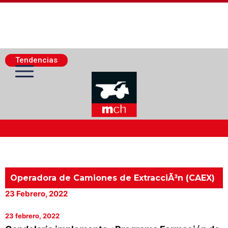
Tendencias
Actualidad Minera
Minería Superficie
Operadora de Camiones de ExtracciÃ³n (CAEX)
23 Febrero, 2022
Minerí­a Subterránea
23 febrero, 2022