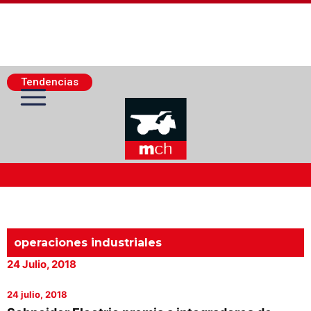
Tendencias
Actualidad Minera
Minería Superficie
operaciones industriales
24 Julio, 2018
Minerí­a Subterránea
24 julio, 2018