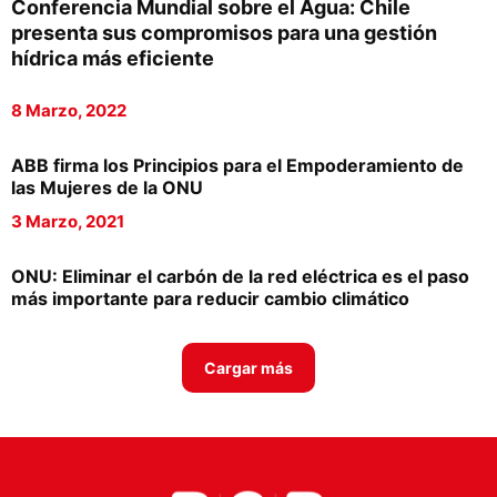
Conferencia Mundial sobre el Agua: Chile
Proveedores
presenta sus compromisos para una gestión
hídrica más eficiente
Canal Digital
8 Marzo, 2022
Columnas de Opinión
Designaciones
ABB firma los Principios para el Empoderamiento de
las Mujeres de la ONU
Calendario de Eventos
3 Marzo, 2021
Revistas Digital
ONU: Eliminar el carbón de la red eléctrica es el paso
Siguenos
más importante para reducir cambio climático
Cargar más