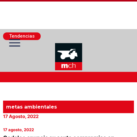
Tendencias
Actualidad Minera
Minería Superficie
metas ambientales
17 Agosto, 2022
Minerí­a Subterránea
17 agosto, 2022