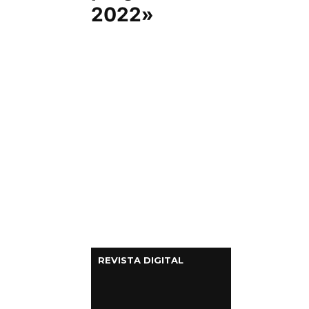
2022»
Columnas de Opinión
Designaciones
Calendario de Eventos
Revistas Digital
Siguenos
REVISTA DIGITAL