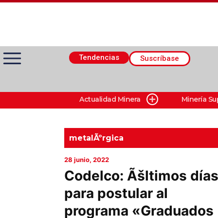
Tendencias
Suscríbase
Actualidad Minera
Minería Su
Actualidad Minera
Minería Superficie
metalÃºrgica
28 junio, 2022
Minerí­a Subterránea
Codelco: Ãšltimos día
para postular al
Proveedores
programa «Graduados
Canal Digital