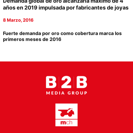
Demanda global de oro alcanzaría máximo de 4
Proveedores
años en 2019 impulsada por fabricantes de joyas
Canal Digital
8 Marzo, 2016
Columnas de Opinión
Fuerte demanda por oro como cobertura marca los
primeros meses de 2016
Designaciones
Calendario de Eventos
Revistas Digital
Siguenos