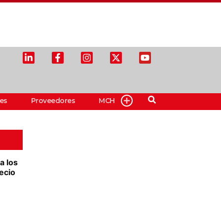
es
Proveedores
MCH
a los
ecio