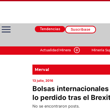
Tendencias
Suscríbase
Actualidad Minera
Minería Su
Actualidad Minera
Minería Superficie
Merval
13 julio, 2016
Minerí­a Subterránea
Bolsas internacionales
lo perdido tras el Brexi
Proveedores
No se encontraron posts.
Canal Digital