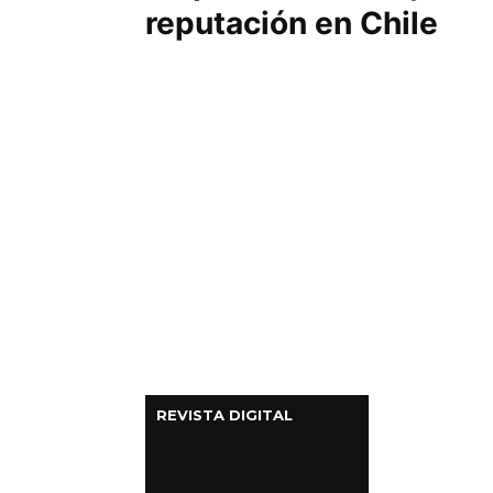
reputación en Chile
Columnas de Opinión
Designaciones
Calendario de Eventos
Revistas Digital
Siguenos
REVISTA DIGITAL