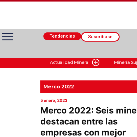
Tendencias
Suscríbase
Actualidad Minera
Minería Su
Actualidad Minera
Minería Superficie
Merco 2022
5 enero, 2023
Minerí­a Subterránea
Merco 2022: Seis mine
destacan entre las
Proveedores
empresas con mejor
Canal Digital