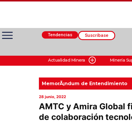
Tendencias
Suscríbase
Actualidad Minera
Minería Su
Actualidad Minera
Minería Superficie
MemorÃ¡ndum de Entendimiento
28 junio, 2022
Minerí­a Subterránea
AMTC y Amira Global f
de colaboración tecnol
Proveedores
Canal Digital