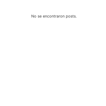
Columnas de Opinión
No se encontraron posts.
Designaciones
Calendario de Eventos
Revistas Digital
Siguenos