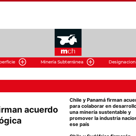
perficie
Minería Subterránea
Designacion
Chile y Panamá firman acue
para colaborar en desarroll
irman acuerdo
una minería sustentable y
promover la industria nacio
ógica
ese país