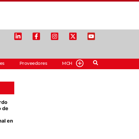
es
Proveedores
MCH
rdo
o de
nal en