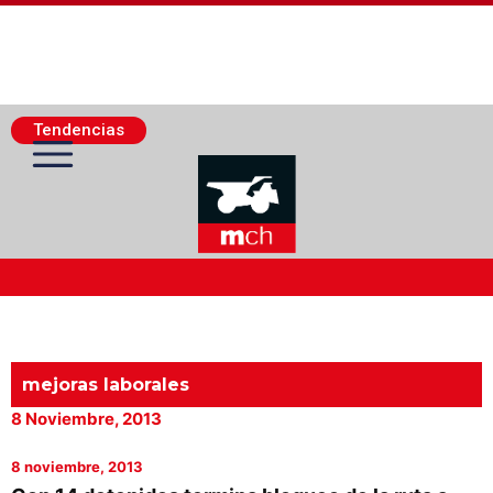
Tendencias
Actualidad Minera
Minería Superficie
mejoras laborales
8 Noviembre, 2013
Minerí­a Subterránea
8 noviembre, 2013