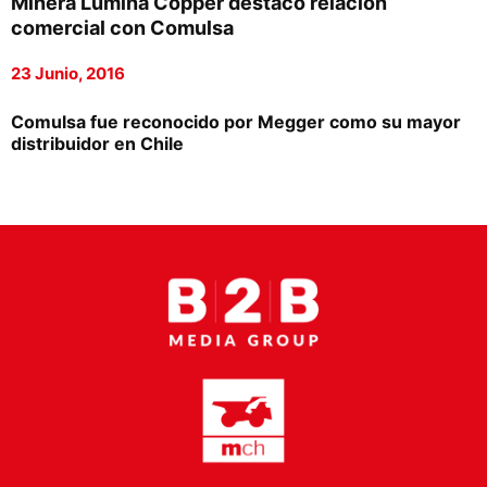
Minera Lumina Copper destacó relación
Proveedores
comercial con Comulsa
Canal Digital
23 Junio, 2016
Columnas de Opinión
Comulsa fue reconocido por Megger como su mayor
distribuidor en Chile
Designaciones
Calendario de Eventos
Revistas Digital
Siguenos