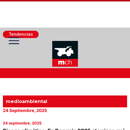
Tendencias
Actualidad Minera
Minería Superficie
medioambiental
24 Septiembre, 2025
Minerí­a Subterránea
24 septiembre, 2025