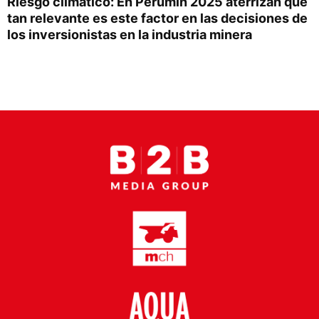
Riesgo climático: En Perumin 2025 aterrizan qué
Proveedores
tan relevante es este factor en las decisiones de
los inversionistas en la industria minera
Canal Digital
Columnas de Opinión
Designaciones
Calendario de Eventos
Revistas Digital
Siguenos