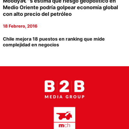
Moodyâ€™s estima que riesgo geopolítico en
Proveedores
Medio Oriente podría golpear economía global
con alto precio del petróleo
Canal Digital
18 Febrero, 2016
Columnas de Opinión
Chile mejora 18 puestos en ranking que mide
Designaciones
complejidad en negocios
Calendario de Eventos
Revistas Digital
Siguenos