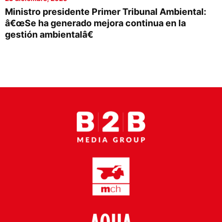
Proveedores
Ministro presidente Primer Tribunal Ambiental:
â€œSe ha generado mejora continua en la
Canal Digital
gestión ambientalâ€
Columnas de Opinión
Designaciones
Calendario de Eventos
Revistas Digital
Siguenos