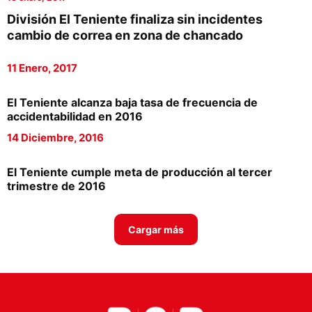
Proveedores
División El Teniente finaliza sin incidentes
cambio de correa en zona de chancado
Canal Digital
11 Enero, 2017
Columnas de Opinión
Designaciones
El Teniente alcanza baja tasa de frecuencia de
accidentabilidad en 2016
Calendario de Eventos
14 Diciembre, 2016
Revistas Digital
El Teniente cumple meta de producción al tercer
Siguenos
trimestre de 2016
Cargar más