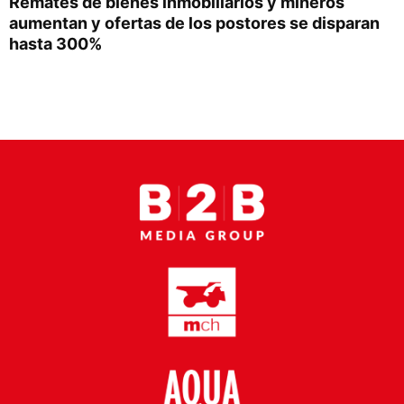
Remates de bienes inmobiliarios y mineros
Proveedores
aumentan y ofertas de los postores se disparan
hasta 300%
Canal Digital
Columnas de Opinión
Designaciones
Calendario de Eventos
Revistas Digital
Siguenos