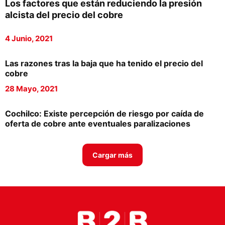
Los factores que están reduciendo la presión
Proveedores
alcista del precio del cobre
Canal Digital
4 Junio, 2021
Columnas de Opinión
Las razones tras la baja que ha tenido el precio del
Designaciones
cobre
28 Mayo, 2021
Calendario de Eventos
Revistas Digital
Cochilco: Existe percepción de riesgo por caída de
oferta de cobre ante eventuales paralizaciones
Siguenos
Cargar más